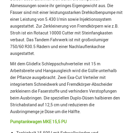
Abmessungen sowie ihr geringes Eigengewicht aus. Die
Fässer sind mit einer leistungsstarken Drehkolbenpumpe mit
einer Leistung von 5.430 l/min sowie Injektionssystem
ausgestattet. Zur Zerkleinerung von Fremdkörpern wie z.B.
Stroh ist ein Rotacut 10000 Cutter mit Steinfangkasten
verbaut. Das Tandem Fahrwerk ist mit großvolumiger
750/60 R30.5 Rädern und einer Nachlauflenkachse
ausgestattet.
Mit dem Glidefix Schleppschuhverteiler mit 15 m
Arbeitsbreite und Hangausgleich wird die Gülle unterhalb
der Pflanze ausgebracht. Zwei Exa-Cut Verteiler mit
integriertem Schneidwerk und Fremdkörper-Abscheider
zerkleinern die Faserstoffe und verhindern Verstopfungen
beim Ausbringen. Die speziellen Duplo-Düsen halbieren den
Strichabstand auf 12,5 cm und reduzieren die
Ausbringmenge je Düse um die Hälfte.
Pumptankwagen MKE 15,5 PU
Tankinhalt 15.500 l mit Schwallwänden und